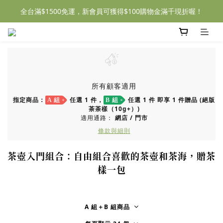
全台滿$1500免運，新會員可獲得$100購物金滿千現折喔！
所有顧客適用
指定商品：
任選 1 件，
任選 1 件 即享 1 件贈品 (絕版
A 組
B 組
茶茶樣（10g+）)
適用通路：
網店
/
門市
條款與細則
茶壺入門組合：自由組合喜歡的茶壺和茶海，贈茶
樣一包
A 組＋B 組商品