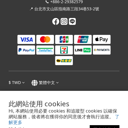
📞 +886-2-29382579
📍 台北市文山區指南路三段34巷53-2號
$
TWD
繁體中文
此網站使用 cookies
Hi, 本網站使用必要 cookies 和追蹤型 cookies 以確保
隱私權政策
|
條款及細則
| 1995 - 2023 © 張迺妙茶師紀念館 Tea Master Chang
網站服務，後者將在獲得你的同意後才會執行追蹤。
了
Nai-Miao Memorial Hall
解更多
抬頭：迺妙小舖｜統一編號：48876281