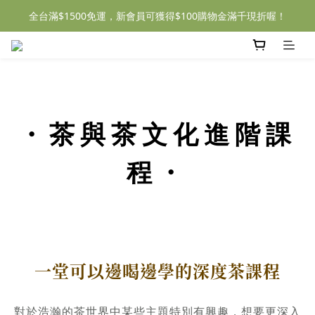
全台滿$1500免運，新會員可獲得$100購物金滿千現折喔！
・茶與茶文化進階課
程・
一堂可以邊喝邊學的深度茶課程
對於浩瀚的茶世界中某些主題特別有興趣，想要更深入