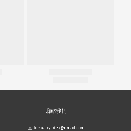
聯絡我們
✉️ tiekuanyintea@gmail.com