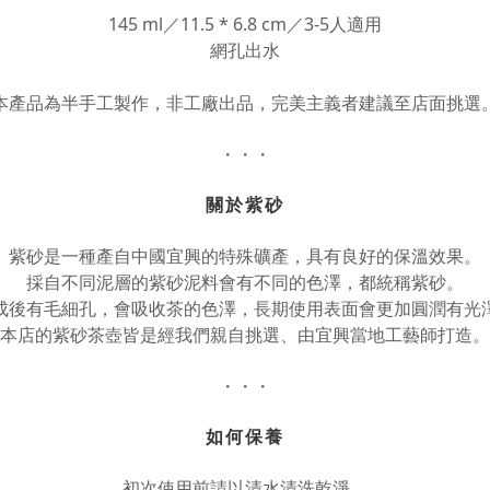
145 ml／11.5 * 6.8 cm／3-5人適用
網孔出水
本產品為半手工製作，非工廠出品，完美主義者建議至店面挑選
・・・
關於紫砂
紫砂是一種產自中國宜興的特殊礦產，具有良好的保溫效果。
採自不同泥層的紫砂泥料會有不同的色澤，都統稱紫砂。
成後有毛細孔，會吸收茶的色澤，長期使用表面會更加圓潤有光
本店的紫砂茶壺皆是經我們親自挑選、由宜興當地工藝師打造。
・・・
如何保養
初次使用前請以清水清洗乾淨。