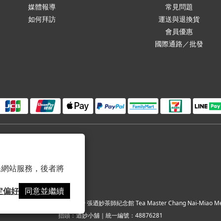
媒體報導
常見問題
如何拜訪
運送與退換貨
會員優惠
國際通路／批發
 以確保網站服務，後者將
定偏好
同意並繼續
|
條款及細則
| 1995 - 2023 © 張迺妙茶師紀念館 Tea Master Chang Nai-Miao Mem
抬頭：迺妙小舖｜統一編號：48876281