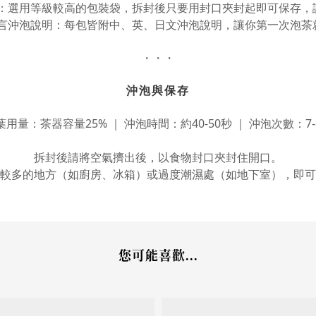
袋：選用等級較高的包裝袋，拆封後只要用封口夾封起即可保存，
語言沖泡說明：每包皆附中、英、日文沖泡說明，讓你第一次泡茶
・・・
沖泡與保存
葉用量：茶器容量25% ｜ 沖泡時間：約40-50秒 ｜ 沖泡次數：7-
拆封後請將空氣擠出後，以食物封口夾封住開口。
較多的地方（如廚房、冰箱）或過度潮濕處（如地下室），即可
您可能喜歡...