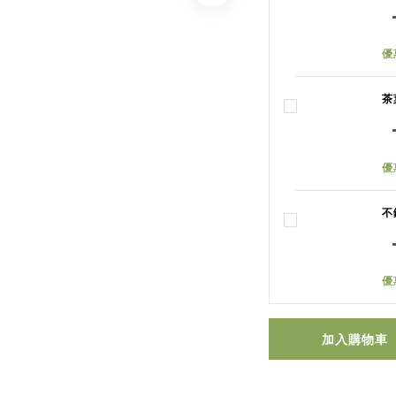
優
茶
優
不
優
加入購物車