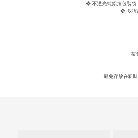
❖ 不透光純鋁箔包裝
❖ 多
茶
避免存放在雜味