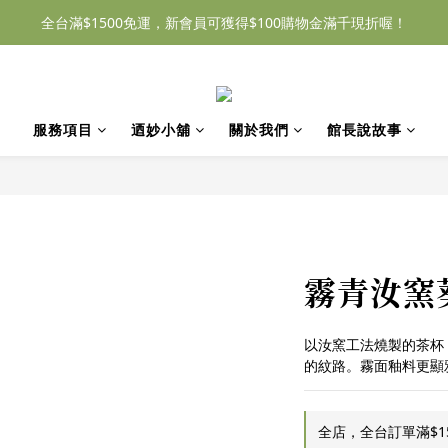
全台滿$1500免運，新會員可獲得$100購物金滿千現折喔！
服務項目
迺妙小舖
關於我們
館長說故事
霧青汝窯
以汝窯工法燒製的茶杯
的紋路。霧面釉料更顯
全店，全台訂單滿$1