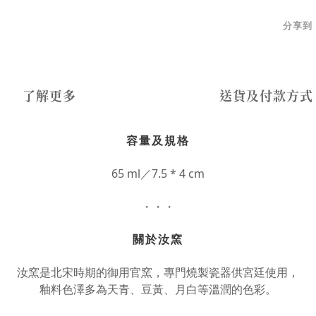
分享到
了解更多
送貨及付款方式
容量及規格
65 ml／7.5 * 4 cm
・・・
關於汝窯
汝窯是北宋時期的御用官窯，專門燒製瓷器供宮廷使用，
釉料色澤多為天青、豆黃、月白等溫潤的色彩。