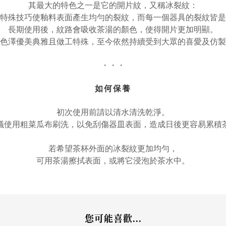
其最大的特色之一是它的開片紋，又稱冰裂紋：
特殊技巧使釉料表面產生均勻的裂紋，而每一個器具的裂紋皆是
長期使用後，紋路會吸收茶湯的顏色，使得開片更加明顯。
色澤優美典雅且做工特殊，至今依然持續受到大眾的喜愛及仿製
・・・
如何保養
初次使用前請以清水清洗乾淨。
議使用粗菜瓜布刷洗，以免刮傷器皿表面，造成日後更容易累積
若希望茶杯外面的冰裂紋更加均勻，
可用茶湯擦拭表面，或將它浸泡於茶水中。
您可能喜歡...