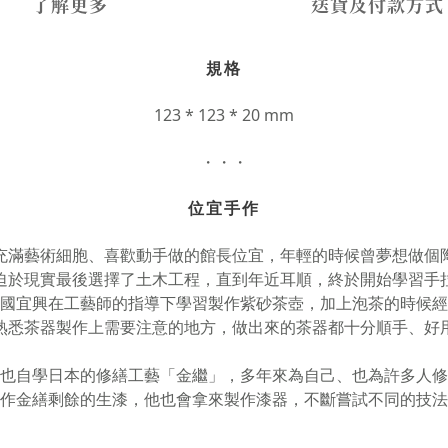
了解更多
送貨及付款方式
規格
123 * 123 * 20 mm
・・・
位宜手作
充滿藝術細胞、喜歡動手做的館長位宜，年輕的時候曾夢想做個
迫於現實最後選擇了土木工程，直到年近耳順，終於開始學習手
國宜興在工藝師的指導下學習製作紫砂茶壺，加上泡茶的時候經
熟悉茶器製作上需要注意的地方，做出來的茶器都十分順手、好
也自學日本的修繕工藝「金繼」，多年來為自己、也為許多人修
作金繕剩餘的生漆，他也會拿來製作漆器，不斷嘗試不同的技法