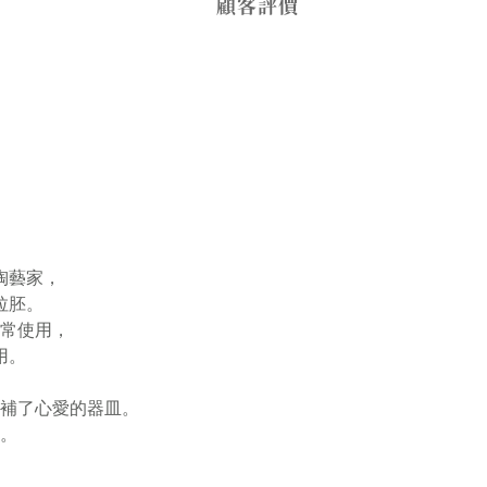
顧客評價
陶藝家，
拉胚。
常使用，
用。
補了心愛的器皿。
。