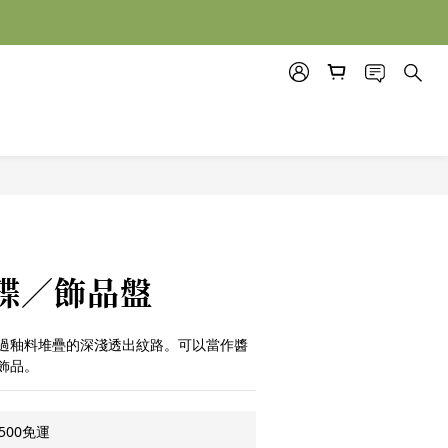
立即購買
碟／飾品盤
過釉料堆疊的深淺透出紋路。可以當作醬
飾品。
500免運