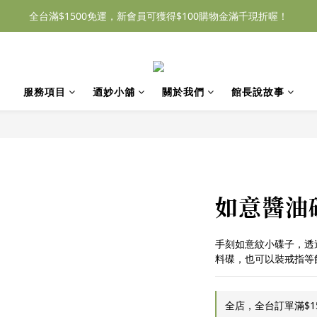
全台滿$1500免運，新會員可獲得$100購物金滿千現折喔！
服務項目
迺妙小舖
關於我們
館長說故事
如意醬油
手刻如意紋小碟子，透
料碟，也可以裝戒指等
全店，全台訂單滿$1