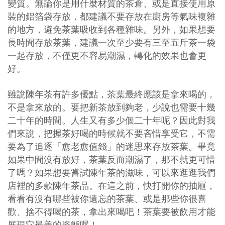
變質。無論你是用什麼材質的茶倉、或是直接使用原
裝的鋁箔袋存放，都建議不要存放在廚房等氣味複雜
的地方，避免茶葉吸收到各種雜味。另外，如果想要
長時間存放茶葉，建議一次至少要有三至五斤茶一袋
一起存放，不僅更不容易潮濕，轉化的效果也會更
好。
雖說陳年茶有許多優點，茶葉最終應該是拿來喝的，
不是拿來放的。要把新茶放到夠老，少說也需要十幾
二十年的時間。人生又有多少個二十年呢？因此對我
們來說，把握茶好喝的時候就不要吝惜享受它，不需
要為了追逐「愈老愈值錢」的迷思來存放茶葉。畢竟
如果中間沒有放好，茶葉反而潮濕了，那不就更可惜
了嗎？如果想要嘗試陳年茶的滋味，可以來逛逛我們
店裡的多款陳年茶品。在這之前，快打開你的抽屜，
看看有沒有哪些被你遺忘的茶葉、或是那些你很喜
歡、捨不得喝的茶，拿出來喝吧！茶葉要被飲用才能
展現它最美的姿態喔！