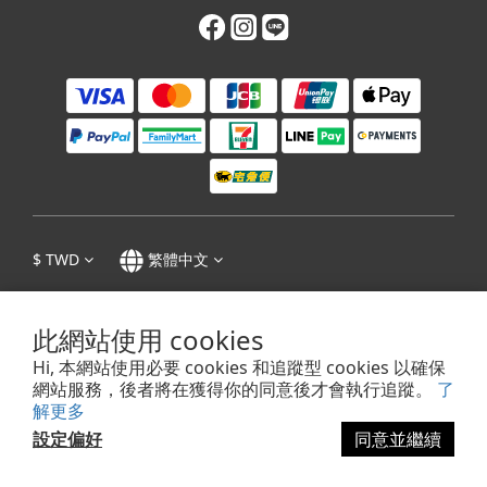
$
TWD
繁體中文
此網站使用 cookies
Hi, 本網站使用必要 cookies 和追蹤型 cookies 以確保
隱私權政策
|
條款及細則
| 1995 - 2023 © 張迺妙茶師紀念館 Tea Master Chang
網站服務，後者將在獲得你的同意後才會執行追蹤。
了
Nai-Miao Memorial Hall
解更多
抬頭：迺妙小舖｜統一編號：48876281
設定偏好
同意並繼續