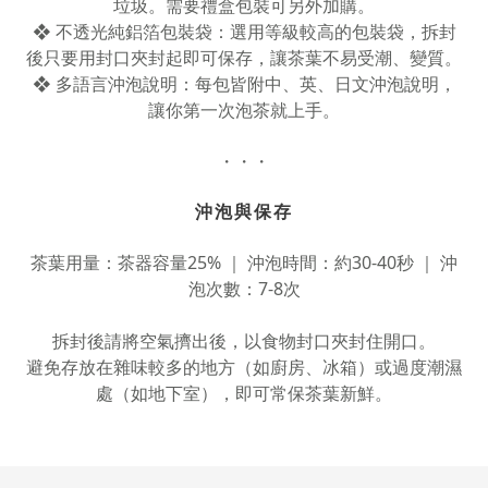
垃圾。需要禮盒包裝可另外加購。
❖ 不透光純鋁箔包裝袋：選用等級較高的包裝袋，拆封
後只要用封口夾封起即可保存，讓茶葉不易受潮、變質。
❖ 多語言沖泡說明：每包皆附中、英、日文沖泡說明，
讓你第一次泡茶就上手。
・・・
沖泡與保存
茶葉用量：茶器容量25% ｜ 沖泡時間：約30-40秒 ｜ 沖
泡次數：7-8次
拆封後請將空氣擠出後，以食物封口夾封住開口。
避免存放在雜味較多的地方（如廚房、冰箱）或過度潮濕
處（如地下室），即可常保茶葉新鮮。