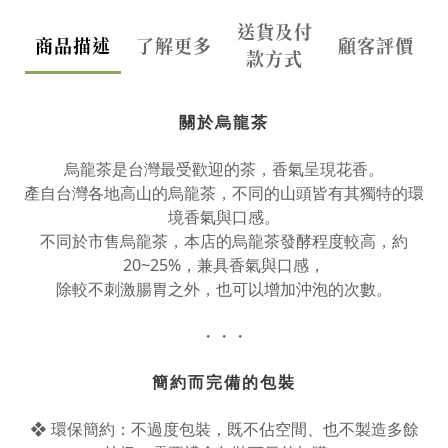
送貨及付
商品描述
了解更多
顧客評價
款方式
關於烏龍茶
烏龍茶是台灣最受歡迎的茶，香氣呈現花香。
產自台灣各地高山的烏龍茶，不同的山頭皆有其獨特的環
境香氣與口感。
不同於市售烏龍茶，本店的烏龍茶發酵程度較高，約
20~25%，兼具香氣與口感，
除較不刺激腸胃之外，也可以增加沖泡的次數。
・・・
簡約而完備的包裝
❖ 環保簡約：不過度包裝，既不佔空間、也不製造多餘