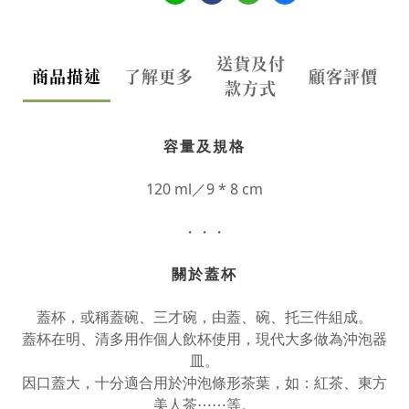
送貨及付
商品描述
了解更多
顧客評價
款方式
容量及規格
120 ml／9 * 8 cm
・・・
關於蓋杯
蓋杯，或稱蓋碗、三才碗，由蓋、碗、托三件組成。
蓋杯在明、清多用作個人飲杯使用，現代大多做為沖泡器
皿。
因口蓋大，十分適合用於沖泡條形茶葉，如：紅茶、東方
美人茶⋯⋯等。