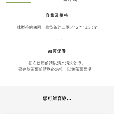
容量及規格
球型茶約四兩、條型茶約二兩／12 * 13.5 cm
・・・
如何保養
初次使用前請以清水清洗乾淨。
要存放茶葉前請務必烘乾，以免茶葉受潮。
您可能喜歡...